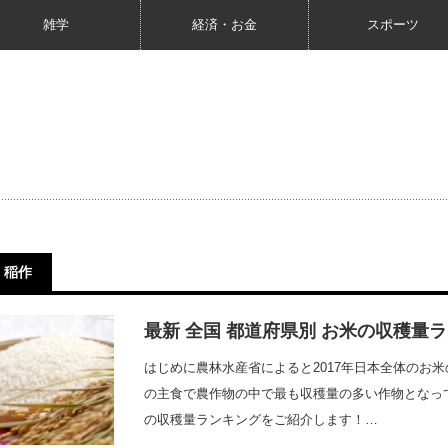
雑学
経済・お金
スポーツ
稲作
最新 全国 都道府県別 お米の収穫量
はじめに農林水産省によると2017年日本全体のお米
の主食で農作物の中で最も収穫量の多い作物となっ
の収穫量ランキングをご紹介します！…