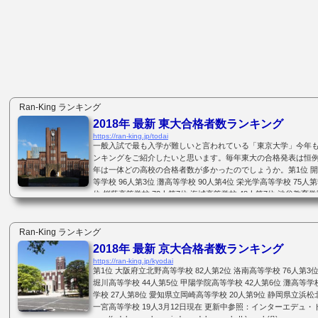
Ran-King ランキング
2018年 最新 東大合格者数ランキング
https://ran-king.jp/todai
一般入試で最も入学が難しいと言われている「東京大学」今年
ンキングをご紹介したいと思います。毎年東大の合格発表は恒
年は一体どの高校の合格者数が多かったのでしょうか。第1位 開成
等学校 96人第3位 灘高等学校 90人第4位 栄光学高等学校 75人
位 桜蔭高等学校 72人第7位 海城高等学校 48人第7位 渋谷教育
校 47人第9位 駒場東邦高等学校 46人第11位 浅野学園高等学校 42
Ran-King ランキング
2018年 最新 京大合格者数ランキング
https://ran-king.jp/kyodai
第1位 大阪府立北野高等学校 82人第2位 洛南高等学校 76人第3
堀川高等学校 44人第5位 甲陽学院高等学校 42人第6位 灘高等学
学校 27人第8位 愛知県立岡崎高等学校 20人第9位 静岡県立浜松
一宮高等学校 19人3月12日現在 更新中参照：インターエデュ・ドットコムht