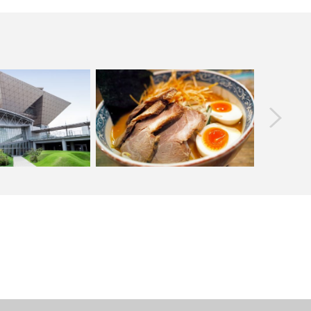
prev
の来場者数ランキング
東京駅 東京ラーメンストリート 人気ラ
2018 国
TOP10
ンキング