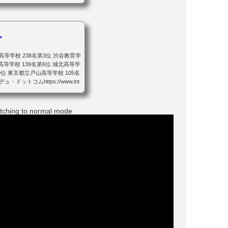
グ
高等学校 238名第3位 渋谷教育学
高等学校 139名第6位 城北高等学
第9位 東京都立戸山高等学校 105名
ットコムhttps://www.int
itching to normal mode