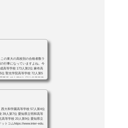
もこの東大の高校別の合格者数ラ
例の行事になっていますよね。今
高等学校 173人第2位 麻布高
第5位 聖光学院高等学校 72人第5
学園幕張 48人第9位 日比谷高等学
人第...
位 西大和学園高等学校 57人第4位
校 39人第7位 愛知県立明和高等
北高等学校 20人第9位 愛知県立
tps://www.inter-edu.