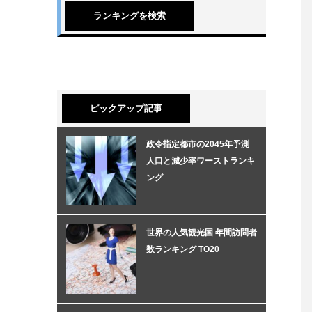
ランキングを検索
ピックアップ記事
政令指定都市の2045年予測
人口と減少率ワーストランキ
ング
世界の人気観光国 年間訪問者
数ランキング TO20