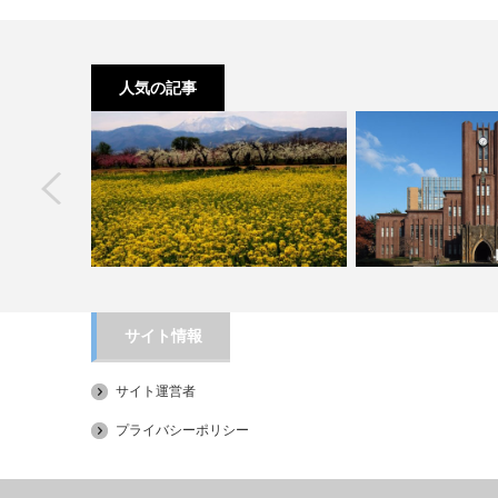
人気の記事
next
サイト情報
合格者数 ラン
長野 小布施の観光人気スポットランキ
サイト運営者
ング
2018年 最新 東大
プライバシーポリシー