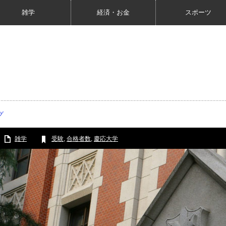
雑学
経済・お金
スポーツ
グ
雑学
受験
,
合格者数
,
慶応大学