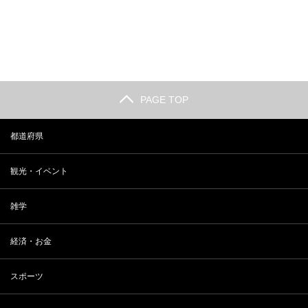
長野 小布施の観光人気スポットラ
2018年 最新 東大合格者数ランキ
ンキング
ング
PAGE TOP
都道府県
観光・イベント
雑学
経済・お金
スポーツ