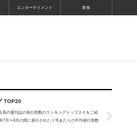
エンターテイメント
飲食
TOP20
合系の週刊誌の発行部数のランキングトップ２０をご紹
7年7月〜9月の間に発行された１号あたりの平均発行部数