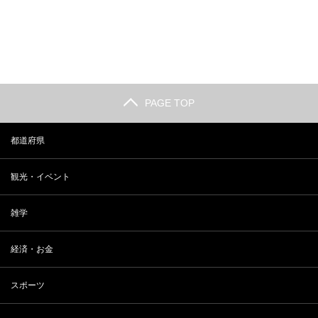
長野 小布施の観光人気スポットラ
2018年 最新 東大合格者数ランキ
ンキング
ング
PAGE TOP
都道府県
観光・イベント
雑学
経済・お金
スポーツ