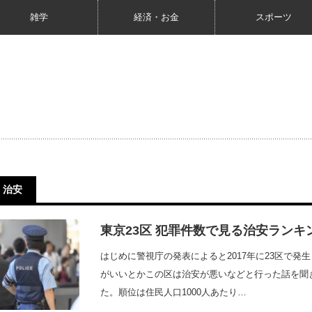
雑学
経済・お金
スポーツ
治安
東京23区 犯罪件数で見る治安ランキ
はじめに警視庁の発表によると2017年に23区で発
がいいとかこの区は治安が悪いなどと行った話を聞
た。順位は住民人口1000人あたり…