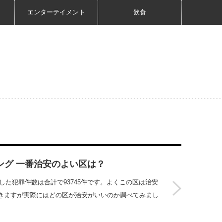
エンターテイメント
飲食
ング 一番治安のよい区は？
生した犯罪件数は合計で93745件です。よくこの区は治安
きますが実際にはどの区が治安がいいのか調べてみまし