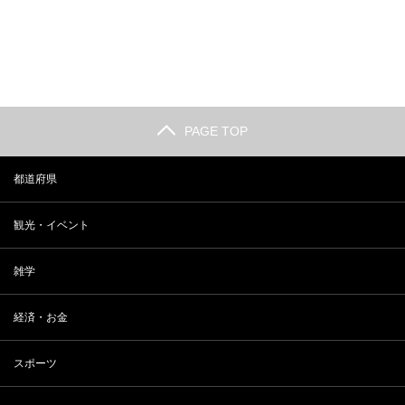
長野 小布施の観光人気スポットラ
2018年 最新 東大合格者数ランキ
ンキング
ング
PAGE TOP
都道府県
観光・イベント
雑学
経済・お金
スポーツ