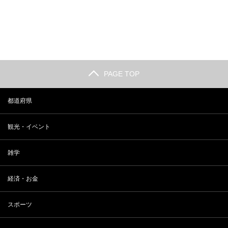
長野 小布施の観光人気スポットラ
2018年 最新 東大合格者数ランキ
ンキング
ング
PAGE TOP
都道府県
観光・イベント
雑学
経済・お金
スポーツ