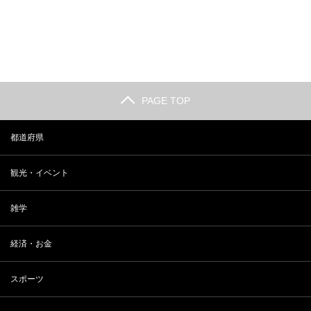
長野 小布施の観光人気スポットラ
2018年 最新 東大合格者数ランキ
ンキング
ング
PAGE TOP
都道府県
観光・イベント
雑学
経済・お金
スポーツ