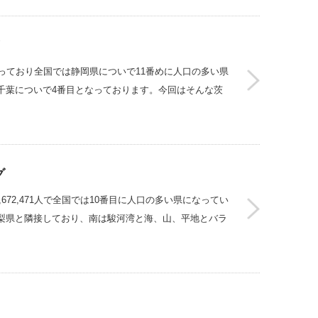
人となっており全国では静岡県についで11番めに人口の多い県
千葉についで4番目となっております。今回はそんな茨
グ
672,471人で全国では10番目に人口の多い県になってい
梨県と隣接しており、南は駿河湾と海、山、平地とバラ