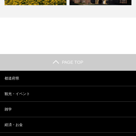
長野 小布施の観光人気スポットラ
2018年 最新 東大合格者数ランキ
ンキング
ング
PAGE TOP
都道府県
観光・イベント
雑学
経済・お金