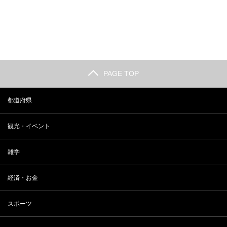
長野 小布施の観光人気スポットラ
2018年 最新 東大合格者数ランキ
ンキング
ング
PAGE TOP
都道府県
観光・イベント
雑学
経済・お金
スポーツ