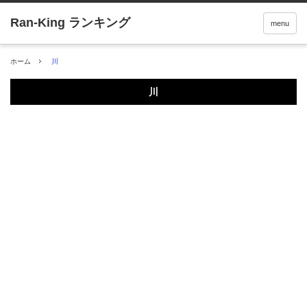
menu
ホーム
川
川