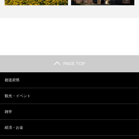
長野 小布施の観光人気スポットラ
2018年 最新 東大合格者数ランキ
ンキング
ング
PAGE TOP
都道府県
観光・イベント
雑学
経済・お金