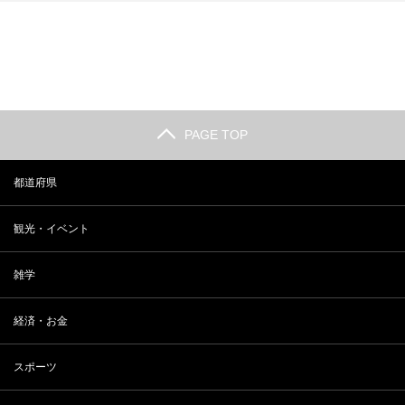
長野 小布施の観光人気スポットラ
2018年 最新 東大合格者数ランキ
ンキング
ング
PAGE TOP
都道府県
観光・イベント
雑学
経済・お金
スポーツ