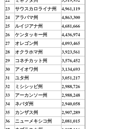
23
サウスカロライナ州
4,961,119
24
アラバマ州
4,863,300
25
ルイジアナ州
4,681,666
26
ケンタッキー州
4,436,974
27
オレゴン州
4,093,465
28
オクラホマ州
3,923,561
29
コネチカット州
3,576,452
30
アイオワ州
3,134,693
31
ユタ州
3,051,217
32
ミシシッピ州
2,988,726
33
アーカンソー州
2,988,248
34
ネバダ州
2,940,058
35
カンザス州
2,907,289
36
ニューメキシコ州
2,081,015