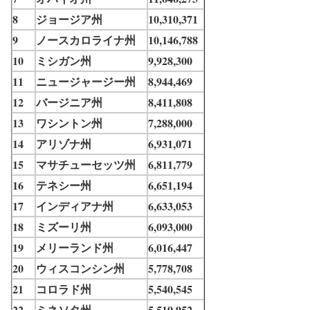
8
ジョージア州
10,310,371
9
ノースカロライナ州
10,146,788
10
ミシガン州
9,928,300
11
ニュージャージー州
8,944,469
12
バージニア州
8,411,808
13
ワシントン州
7,288,000
14
アリゾナ州
6,931,071
15
マサチューセッツ州
6,811,779
16
テネシー州
6,651,194
17
インディアナ州
6,633,053
18
ミズーリ州
6,093,000
19
メリーランド州
6,016,447
20
ウィスコンシン州
5,778,708
21
コロラド州
5,540,545
22
ミネソタ州
5,519,952