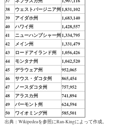
37
ネブラスカ州
1,907,116
38
ウェストバージニア州
1,831,102
39
アイダホ州
1,683,140
40
ハワイ州
1,428,557
41
ニューハンプシャー州
1,334,795
42
メイン州
1,331,479
43
ロードアイランド州
1,056,426
44
モンタナ州
1,042,520
45
デラウェア州
952,065
46
サウス・ダコタ州
865,454
47
ノースダコタ州
757,952
48
アラスカ州
741,894
49
バーモント州
624,594
50
ワイオミング州
585,501
出典：Wikipedeaを参照にRan-Kingによって作成。