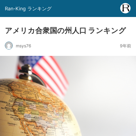
Ran-King ランキング
アメリカ合衆国の州人口 ランキング
msys76
9年前