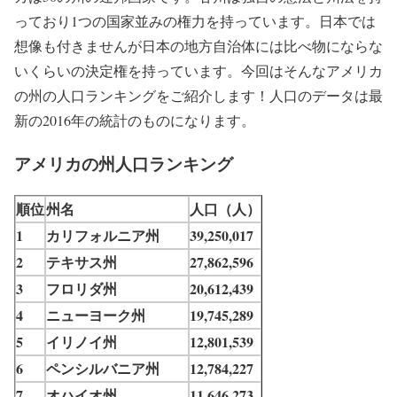
っており1つの国家並みの権力を持っています。日本では
想像も付きませんが日本の地方自治体には比べ物にならな
いくらいの決定権を持っています。今回はそんなアメリカ
の州の人口ランキングをご紹介します！人口のデータは最
新の2016年の統計のものになります。
アメリカの州人口ランキング
順位
州名
人口（人）
1
カリフォルニア州
39,250,017
2
テキサス州
27,862,596
3
フロリダ州
20,612,439
4
ニューヨーク州
19,745,289
5
イリノイ州
12,801,539
6
ペンシルバニア州
12,784,227
7
オハイオ州
11,646,273