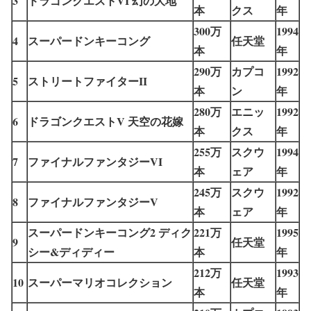
3
ドラゴンクエストVI 幻の大地
本
クス
年
300万
1994
4
スーパードンキーコング
任天堂
本
年
290万
カプコ
1992
5
ストリートファイターII
本
ン
年
280万
エニッ
1992
6
ドラゴンクエストV 天空の花嫁
本
クス
年
255万
スクウ
1994
7
ファイナルファンタジーVI
本
ェア
年
245万
スクウ
1992
8
ファイナルファンタジーV
本
ェア
年
スーパードンキーコング2 ディク
221万
1995
9
任天堂
シー&ディディー
本
年
212万
1993
10
スーパーマリオコレクション
任天堂
本
年