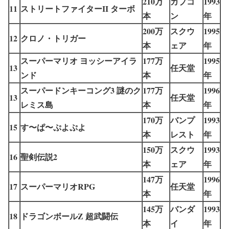
210万
カプコ
1993
11
ストリートファイターII ターボ
本
ン
年
200万
スクウ
1995
12
クロノ・トリガー
本
ェア
年
スーパーマリオ ヨッシーアイラ
177万
1995
13
任天堂
ンド
本
年
スーパードンキーコング3 謎のク
177万
1996
13
任天堂
レミス島
本
年
170万
バンプ
1993
15
す〜ぱ〜ぷよぷよ
本
レスト
年
150万
スクウ
1993
16
聖剣伝説2
本
ェア
年
147万
1996
17
スーパーマリオRPG
任天堂
本
年
145万
バンダ
1993
18
ドラゴンボールZ 超武闘伝
本
イ
年