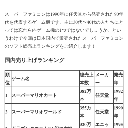
スーパーファミコンは1990年に任天堂から発売された90年
代を代表するゲーム機です。主に30代〜40代の人たちにと
っては忘れら内ゲーム機の1つではないでしょうか。とい
うわけで今回は日本国内で販売されたスーパーファミコン
のソフト総売上ランキングをご紹介します！
国内売り上げランキング
順
総売上
メーカ
発売
ゲーム名
位
本数
ー
年
382万
1992
1
スーパーマリオカート
任天堂
本
年
355万
1990
2
スーパーマリオワールド
任天堂
本
年
320万
エニッ
1995