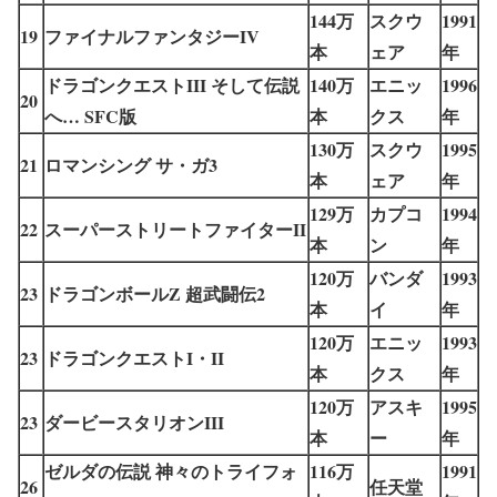
144万
スクウ
1991
19
ファイナルファンタジーIV
本
ェア
年
ドラゴンクエストIII そして伝説
140万
エニッ
1996
20
へ… SFC版
本
クス
年
130万
スクウ
1995
21
ロマンシング サ・ガ3
本
ェア
年
129万
カプコ
1994
22
スーパーストリートファイターII
本
ン
年
120万
バンダ
1993
23
ドラゴンボールZ 超武闘伝2
本
イ
年
120万
エニッ
1993
23
ドラゴンクエストI・II
本
クス
年
120万
アスキ
1995
23
ダービースタリオンIII
本
ー
年
ゼルダの伝説 神々のトライフォ
116万
1991
26
任天堂