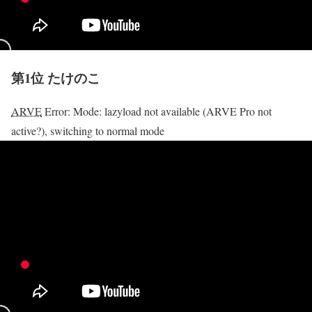
第1位 たけのこ
ARVE
Error: Mode: lazyload not available (ARVE Pro not
active?), switching to normal mode