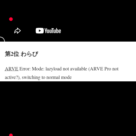
第2位 わらび
ARVE
Error: Mode: lazyload not available (ARVE Pro not
active?), switching to normal mode