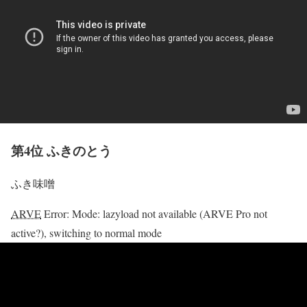
第4位 ふきのとう
ふき味噌
ARVE
Error: Mode: lazyload not available (ARVE Pro not
active?), switching to normal mode