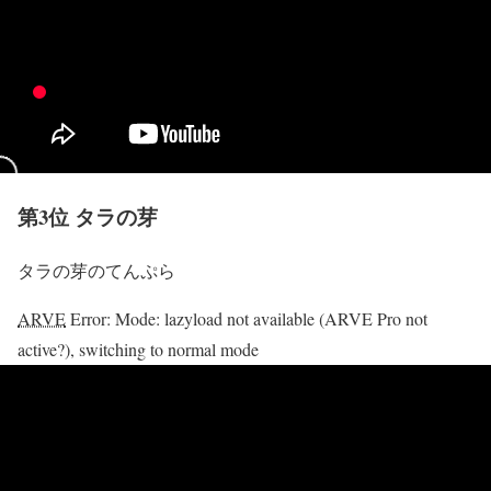
第3位 タラの芽
タラの芽のてんぷら
ARVE
Error: Mode: lazyload not available (ARVE Pro not
active?), switching to normal mode