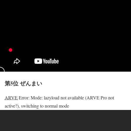
第5位 ぜんまい
ARVE
Error: Mode: lazyload not available (ARVE Pro not
active?), switching to normal mode