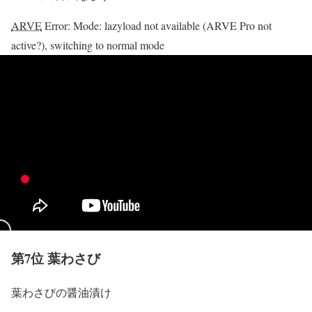
ARVE
Error: Mode: lazyload not available (ARVE Pro not
active?), switching to normal mode
第7位 葉わさび
葉わさびの醤油漬け