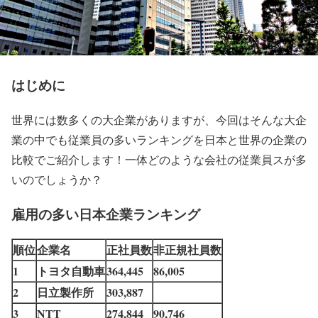
はじめに
世界には数多くの大企業がありますが、今回はそんな大企
業の中でも従業員の多いランキングを日本と世界の企業の
比較でご紹介します！一体どのような会社の従業員スが多
いのでしょうか？
雇用の多い日本企業ランキング
順位
企業名
正社員数
非正規社員数
1
トヨタ自動車
364,445
86,005
2
日立製作所
303,887
3
NTT
274,844
90,746