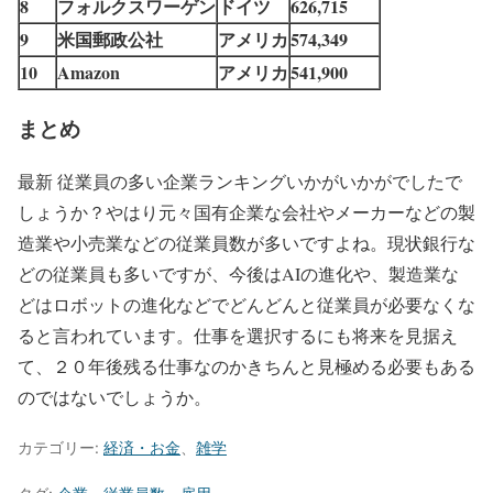
8
フォルクスワーゲン
ドイツ
626,715
9
米国郵政公社
アメリカ
574,349
10
Amazon
アメリカ
541,900
まとめ
最新 従業員の多い企業ランキングいかがいかがでしたで
しょうか？やはり元々国有企業な会社やメーカーなどの製
造業や小売業などの従業員数が多いですよね。現状銀行な
どの従業員も多いですが、今後はAIの進化や、製造業な
どはロボットの進化などでどんどんと従業員が必要なくな
ると言われています。仕事を選択するにも将来を見据え
て、２０年後残る仕事なのかきちんと見極める必要もある
のではないでしょうか。
カテゴリー:
経済・お金
、
雑学