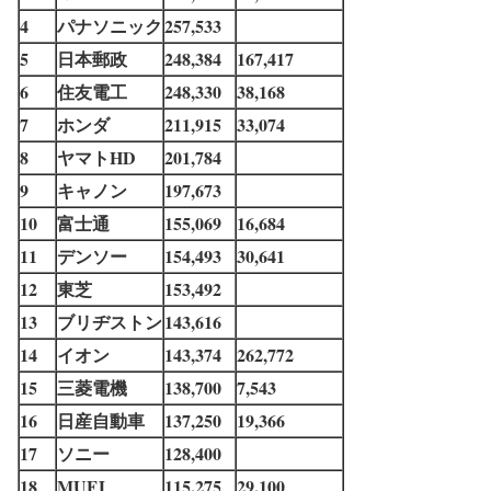
4
パナソニック
257,533
5
日本郵政
248,384
167,417
6
住友電工
248,330
38,168
7
ホンダ
211,915
33,074
8
ヤマトHD
201,784
9
キャノン
197,673
10
富士通
155,069
16,684
11
デンソー
154,493
30,641
12
東芝
153,492
13
ブリヂストン
143,616
14
イオン
143,374
262,772
15
三菱電機
138,700
7,543
16
日産自動車
137,250
19,366
17
ソニー
128,400
18
MUFJ
115,275
29,100