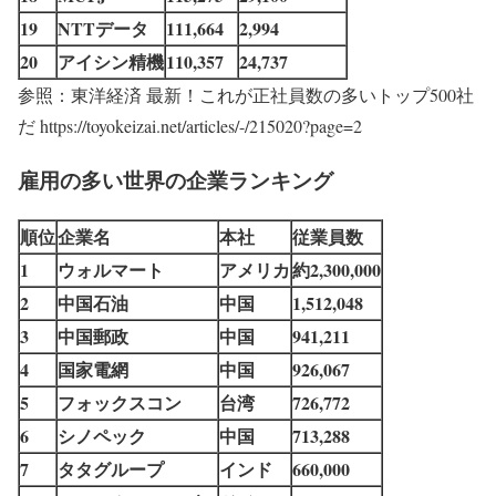
19
NTTデータ
111,664
2,994
20
アイシン精機
110,357
24,737
参照：東洋経済 最新！これが正社員数の多いトップ500社
だ https://toyokeizai.net/articles/-/215020?page=2
雇用の多い世界の企業ランキング
順位
企業名
本社
従業員数
1
ウォルマート
アメリカ
約2,300,000
2
中国石油
中国
1,512,048
3
中国郵政
中国
941,211
4
国家電網
中国
926,067
5
フォックスコン
台湾
726,772
6
シノペック
中国
713,288
7
タタグループ
インド
660,000