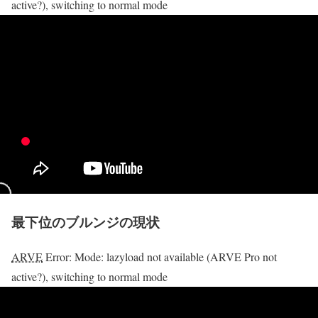
active?), switching to normal mode
最下位のブルンジの現状
ARVE
Error: Mode: lazyload not available (ARVE Pro not
active?), switching to normal mode