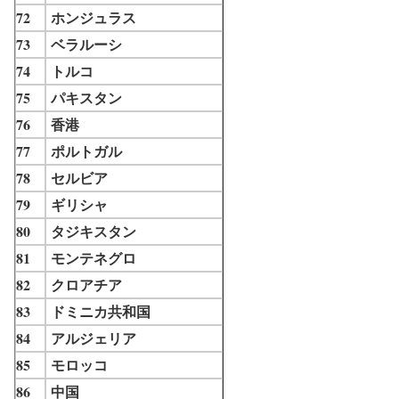
72
ホンジュラス
73
ベラルーシ
74
トルコ
75
パキスタン
76
香港
77
ポルトガル
78
セルビア
79
ギリシャ
80
タジキスタン
81
モンテネグロ
82
クロアチア
83
ドミニカ共和国
84
アルジェリア
85
モロッコ
86
中国