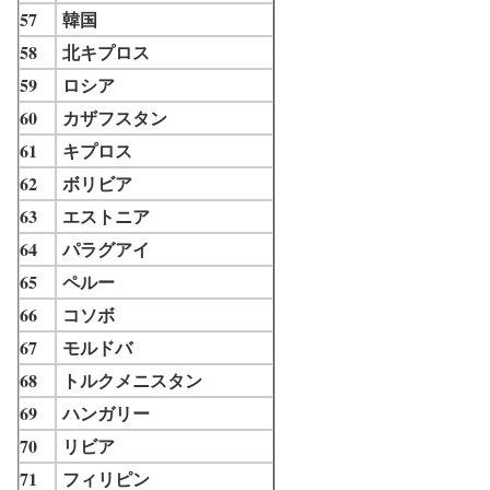
57
韓国
58
北キプロス
59
ロシア
60
カザフスタン
61
キプロス
62
ボリビア
63
エストニア
64
パラグアイ
65
ペルー
66
コソボ
67
モルドバ
68
トルクメニスタン
69
ハンガリー
70
リビア
71
フィリピン