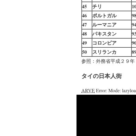
45
チリ
1
46
ポルトガル
9
47
ルーマニア
9
48
パキスタン
9
49
コロンビア
9
50
スリランカ
8
参照：外務省平成２９年
タイの日本人街
ARVE
Error: Mode: lazyloa