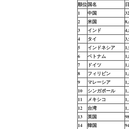
順位
国名
1
中国
3
2
米国
8
3
インド
4
4
タイ
3
5
インドネシア
1
6
ベトナム
1
7
ドイツ
1
8
フィリピン
1
9
マレーシア
1
10
シンガポール
1
11
メキシコ
1
12
台湾
1
13
英国
9
14
韓国
9