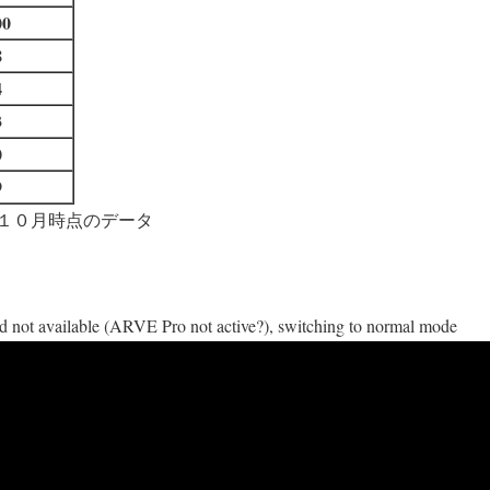
00
8
4
3
0
9
１０月時点のデータ
d not available (ARVE Pro not active?), switching to normal mode