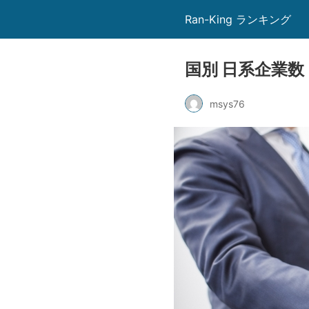
Ran-King ランキング
国別 日系企業数
msys76